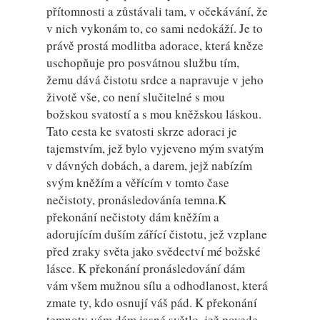
přítomnosti a zůstávali tam, v očekávání, že
v nich vykonám to, co sami nedokáží. Je to
právě prostá modlitba adorace, která kněze
uschopňuje pro posvátnou službu tím,
žemu dává čistotu srdce a napravuje v jeho
životě vše, co není slučitelné s mou
božskou svatostí a s mou kněžskou láskou.
Tato cesta ke svatosti skrze adoraci je
tajemstvím, jež bylo vyjeveno mým svatým
v dávných dobách, a darem, jejž nabízím
svým kněžím a věřícím v tomto čase
nečistoty, pronásledovánía temna.K
překonání nečistoty dám kněžím a
adorujícím duším zářící čistotu, jež vzplane
před zraky světa jako svědectví mé božské
lásce. K překonání pronásledování dám
vám všem mužnou sílu a odhodlanost, která
zmate ty, kdo osnují váš pád. K překonání
temnoty vám dám jasné světlo, jež povede