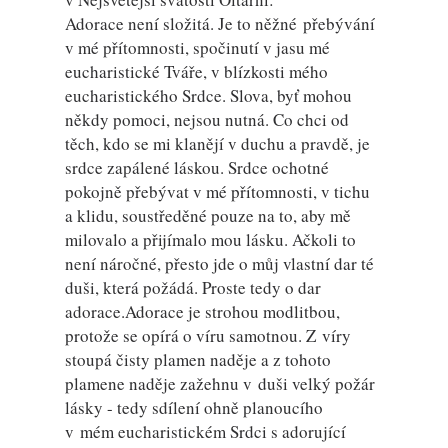
Adorace není složitá. Je to něžné přebývání
v mé přítomnosti, spočinutí v jasu mé
eucharistické Tváře, v blízkosti mého
eucharistického Srdce. Slova, byť mohou
někdy pomoci, nejsou nutná. Co chci od
těch, kdo se mi klanějí v duchu a pravdě, je
srdce zapálené láskou. Srdce ochotné
pokojně přebývat v mé přítomnosti, v tichu
a klidu, soustředěné pouze na to, aby mě
milovalo a přijímalo mou lásku. Ačkoli to
není náročné, přesto jde o můj vlastní dar té
duši, která požádá. Proste tedy o dar
adorace.Adorace je strohou modlitbou,
protože se opírá o víru samotnou. Z víry
stoupá čisty plamen naděje a z tohoto
plamene naděje zažehnu v duši velký požár
lásky - tedy sdílení ohně planoucího
v mém eucharistickém Srdci s adorující