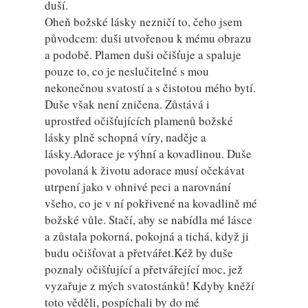
duší.
Oheň božské lásky nezničí to, čeho jsem
původcem: duši utvořenou k mému obrazu
a podobě. Plamen duši očišťuje a spaluje
pouze to, co je neslučitelné s mou
nekonečnou svatostí a s čistotou mého bytí.
Duše však není zničena. Zůstává i
uprostřed očišťujících plamenů božské
lásky plně schopná víry, naděje a
lásky.Adorace je výhní a kovadlinou. Duše
povolaná k životu adorace musí očekávat
utrpení jako v ohnivé peci a narovnání
všeho, co je v ní pokřivené na kovadlině mé
božské vůle. Stačí, aby se nabídla mé lásce
a zůstala pokorná, pokojná a tichá, když ji
budu očišťovat a přetvářet.Kéž by duše
poznaly očišťující a přetvářející moc, jež
vyzařuje z mých svatostánků! Kdyby kněží
toto věděli, pospíchali by do mé