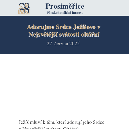
Prosiměřice
římskokatolická farnost
Adorujme Srdce Ježíšovo v
Nejsvětější svátosti oltářní
27. června 2025
Ježíš mluví k těm, kteří adorují jeho Srdce
v Nejsvětější svátosti Oltářní: