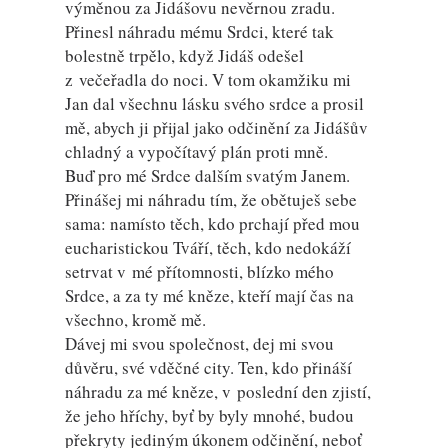
výměnou za Jidášovu nevěrnou zradu.
Přinesl náhradu mému Srdci, které tak
bolestně trpělo, když Jidáš odešel
z večeřadla do noci. V tom okamžiku mi
Jan dal všechnu lásku svého srdce a prosil
mě, abych ji přijal jako odčinění za Jidášův
chladný a vypočítavý plán proti mně.
Buď pro mé Srdce dalším svatým Janem.
Přinášej mi náhradu tím, že obětuješ sebe
sama: namísto těch, kdo prchají před mou
eucharistickou Tváří, těch, kdo nedokáží
setrvat v mé přítomnosti, blízko mého
Srdce, a za ty mé kněze, kteří mají čas na
všechno, kromě mě.
Dávej mi svou společnost, dej mi svou
důvěru, své vděčné city. Ten, kdo přináší
náhradu za mé kněze, v poslední den zjistí,
že jeho hříchy, byť by byly mnohé, budou
překryty jediným úkonem odčinění, neboť