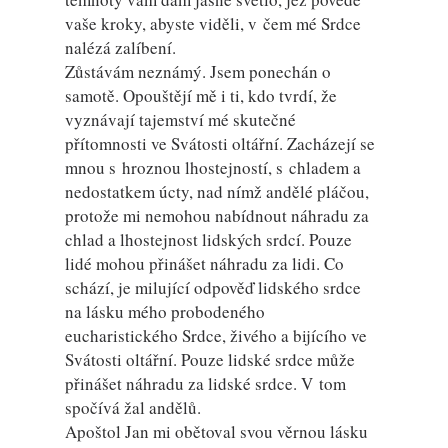
vaše kroky, abyste viděli, v čem mé Srdce
nalézá zalíbení.
Zůstávám neznámý. Jsem ponechán o
samotě. Opouštějí mě i ti, kdo tvrdí, že
vyznávají tajemství mé skutečné
přítomnosti ve Svátosti oltářní. Zacházejí se
mnou s hroznou lhostejností, s chladem a
nedostatkem úcty, nad nímž andělé pláčou,
protože mi nemohou nabídnout náhradu za
chlad a lhostejnost lidských srdcí. Pouze
lidé mohou přinášet náhradu za lidi. Co
schází, je milující odpověď lidského srdce
na lásku mého probodeného
eucharistického Srdce, živého a bijícího ve
Svátosti oltářní. Pouze lidské srdce může
přinášet náhradu za lidské srdce. V tom
spočívá žal andělů.
Apoštol Jan mi obětoval svou věrnou lásku