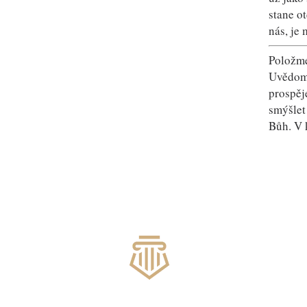
stane o
nás, je
Položme
Uvědomm
prospěj
smýšlet
Bůh. V 