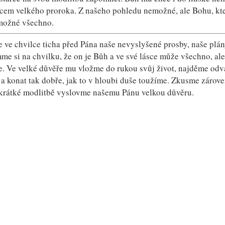
tcem velkého proroka. Z našeho pohledu nemožné, ale Bohu, kte
 možné všechno.
 ve chvilce ticha před Pána naše nevyslyšené prosby, naše plány
e si na chvilku, že on je Bůh a ve své lásce může všechno, ale
e. Ve velké důvěře mu vložme do rukou svůj život, najděme od
 a konat tak dobře, jak to v hloubi duše toužíme. Zkusme zárov
krátké modlitbě vyslovme našemu Pánu velkou důvěru.