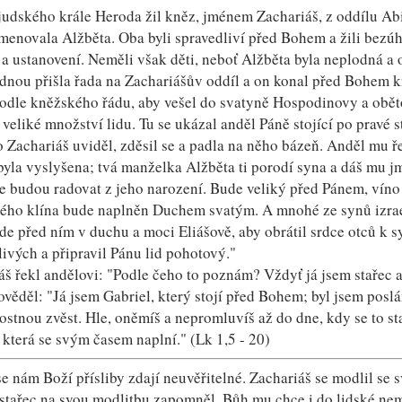
judského krále Heroda žil kněz, jménem Zachariáš, z oddílu A
 jmenovala Alžběta. Oba byli spravedliví před Bohem a žili be
 a ustanovení. Neměli však děti, neboť Alžběta byla neplodná a o
dnou přišla řada na Zachariášův oddíl a on konal před Bohem k
odle kněžského řádu, aby vešel do svatyně Hospodinovy a oběto
veliké množství lidu. Tu se ukázal anděl Páně stojící po pravé s
 Zachariáš uviděl, zděsil se a padla na něho bázeň. Anděl mu ře
byla vyslyšena; tvá manželka Alžběta ti porodí syna a dáš mu jm
e budou radovat z jeho narození. Bude veliký před Pánem, víno
ého klína bude naplněn Duchem svatým. A mnohé ze synů izrael
de před ním v duchu a moci Eliášově, aby obrátil srdce otců k
livých a připravil Pánu lid pohotový."
áš řekl andělovi: "Podle čeho to poznám? Vždyť já jsem stařec
věděl: "Já jsem Gabriel, který stojí před Bohem; byl jsem poslá
dostnou zvěst. Hle, oněmíš a nepromluvíš až do dne, kdy se to s
 která se svým časem naplní." (Lk 1,5 - 20)
e nám Boží přísliby zdají neuvěřitelné. Zachariáš se modlil se 
 stařec na svou modlitbu zapomněl. Bůh mu chce i do lidské nemo