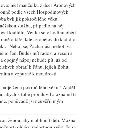
biova; měl manželku z dcer Áronových
zúhonně podle všech Hospodinových
ba byli již pokročilého věku.
něžskou službu, připadlo na něj
val kadidlo. Venku se v hodinu oběti
traně oltáře, kde se obětovalo kadidlo.
kl: "Neboj se, Zachariáši, neboť tvá
éno Jan. Budeš mít radost a veselí a
 a opojný nápoj nebude pít, už od
ských obrátí k Pánu, jejich Bohu;
 synům a vzpurné k moudrosti
 a moje žena pokročilého věku." Anděl
n, abych k tobě promluvil a oznámil ti
tane, poněvadž jsi neuvěřil mým
svou ženou, aby mohli mít děti. Možná
žnosti ohlásit radostnou zvěst, že se