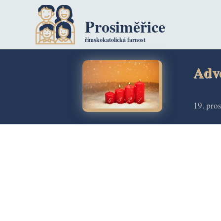
Prosiměřice
římskokatolická farnost
Adv
19. pro