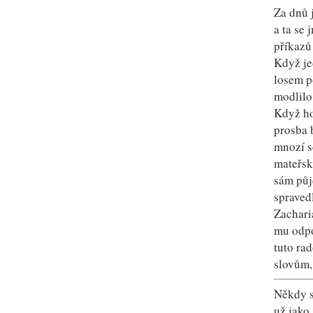
Za dnů 
a ta se
příkazů
Když je
losem p
modlilo 
Když ho
prosba 
mnozí s
mateřsk
sám půj
spraved
Zachari
mu odpo
tuto ra
slovům,
Někdy s
už jako