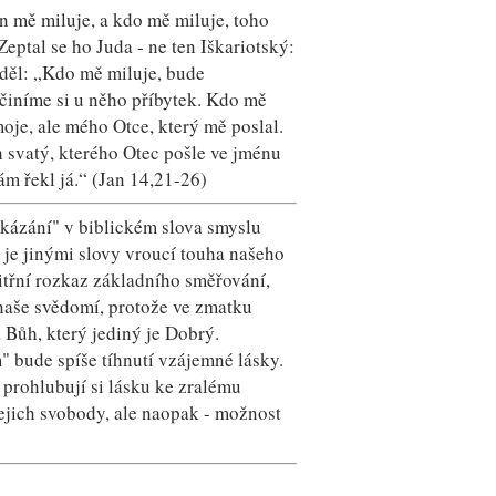
n mě miluje, a kdo mě miluje, toho
eptal se ho Juda - ne ten Iškariotský:
ěděl: „Kdo mě miluje, bude
činíme si u něho příbytek. Kdo mě
moje, ale mého Otce, který mě poslal.
 svatý, kterého Otec pošle ve jménu
m řekl já.“ (Jan 14,21-26)
ikázání" v biblickém slova smyslu
 je jinými slovy vroucí touha našeho
nitřní rozkaz základního směřování,
 naše svědomí, protože ve zmatku
 Bůh, který jediný je Dobrý.
" bude spíše tíhnutí vzájemné lásky.
 prohlubují si lásku ke zralému
jejich svobody, ale naopak - možnost