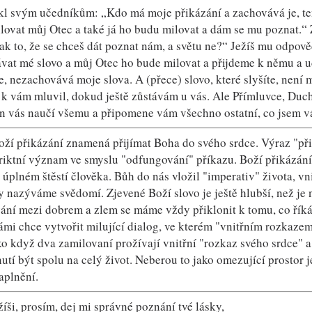
ekl svým učedníkům: „Kdo má moje přikázání a zachovává je, te
lovat můj Otec a také já ho budu milovat a dám se mu poznat.“ Z
jak to, že se chceš dát poznat nám, a světu ne?“ Ježíš mu odpov
vat mé slovo a můj Otec ho bude milovat a přijdeme k němu a u
e, nezachovává moje slova. A (přece) slovo, které slyšíte, není 
 k vám mluvil, dokud ještě zůstávám u vás. Ale Přímluvce, Duch
n vás naučí všemu a připomene vám všechno ostatní, co jsem vá
oží přikázání znamená přijímat Boha do svého srdce. Výraz "př
riktní význam ve smyslu "odfungování" příkazu. Boží přikázání
 úplném štěstí člověka. Bůh do nás vložil "imperativ" života, v
y nazýváme svědomí. Zjevené Boží slovo je ještě hlubší, než je
vání mezi dobrem a zlem se máme vždy přiklonit k tomu, co říká
ámi chce vytvořit milující dialog, ve kterém "vnitřním rozkazem
ako když dva zamilovaní prožívají vnitřní "rozkaz svého srdce" a
utí být spolu na celý život. Neberou to jako omezující prostor 
aplnění.
íši, prosím, dej mi správné poznání tvé lásky,