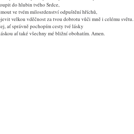
toupit do hlubin tvého Srdce,
ijmout ve tvém milosrdenství odpuštění hříchů,
ojevit velkou vděčnost za tvou dobrotu vůči mně i celému světu.
dej, ať správně pochopím cesty tvé lásky
 láskou ať také všechny mé bližní obohatím. Amen.