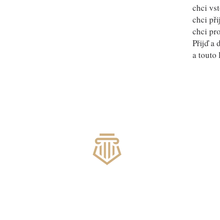
chci vs
chci př
chci pr
Přijď a 
a touto