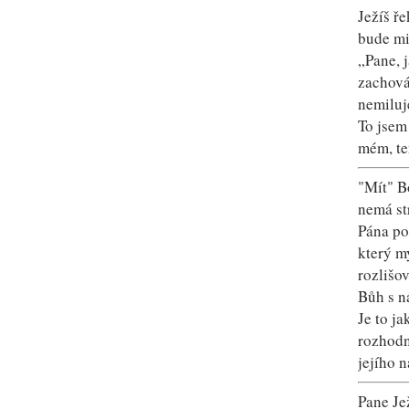
Ježíš ř
bude mi
„Pane, 
zachová
nemiluj
To jsem
mém, te
"Mít" B
nemá st
Pána po
který m
rozlišo
Bůh s n
Je to j
rozhodn
jejího n
Pane Jež