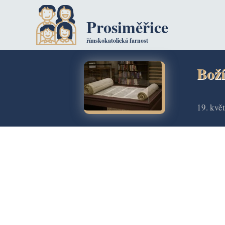
Prosiměřice
římskokatolická farnost
Boží
19. kvě