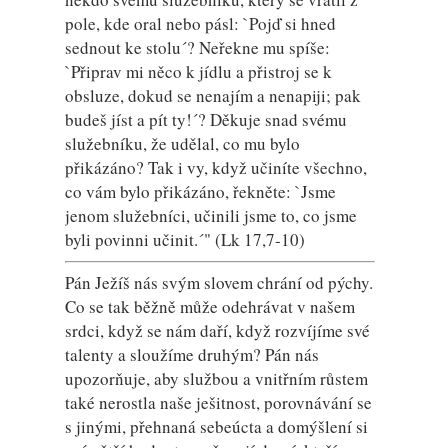
pole, kde oral nebo pásl: `Pojď si hned
sednout ke stolu´? Neřekne mu spíše:
`Připrav mi něco k jídlu a přistroj se k
obsluze, dokud se nenajím a nenapiji; pak
budeš jíst a pít ty!´? Děkuje snad svému
služebníku, že udělal, co mu bylo
přikázáno? Tak i vy, když učiníte všechno,
co vám bylo přikázáno, řekněte: `Jsme
jenom služebníci, učinili jsme to, co jsme
byli povinni učinit.´" (Lk 17,7-10)
Pán Ježíš nás svým slovem chrání od pýchy.
Co se tak běžně může odehrávat v našem
srdci, když se nám daří, když rozvíjíme své
talenty a sloužíme druhým? Pán nás
upozorňuje, aby službou a vnitřním růstem
také nerostla naše ješitnost, porovnávání se
s jinými, přehnaná sebeúcta a domýšlení si