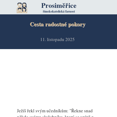
Prosiměřice
římskokatolická farnost
Cesta radostné pokory
11. listopadu 2025
Ježíš řekl svým učedníkům: "Řekne snad
někdo svému služebníku, který se vrátil z