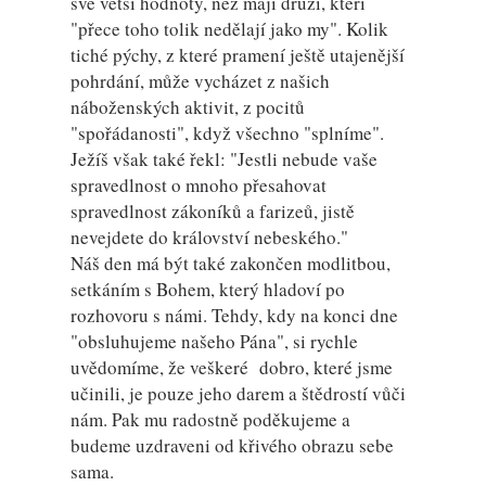
své větší hodnoty, než mají druzí, kteří
"přece toho tolik nedělají jako my". Kolik
tiché pýchy, z které pramení ještě utajenější
pohrdání, může vycházet z našich
náboženských aktivit, z pocitů
"spořádanosti", když všechno "splníme".
Ježíš však také řekl: "Jestli nebude vaše
spravedlnost o mnoho přesahovat
spravedlnost zákoníků a farizeů, jistě
nevejdete do království nebeského."
Náš den má být také zakončen modlitbou,
setkáním s Bohem, který hladoví po
rozhovoru s námi. Tehdy, kdy na konci dne
"obsluhujeme našeho Pána", si rychle
uvědomíme, že veškeré dobro, které jsme
učinili, je pouze jeho darem a štědrostí vůči
nám. Pak mu radostně poděkujeme a
budeme uzdraveni od křivého obrazu sebe
sama.