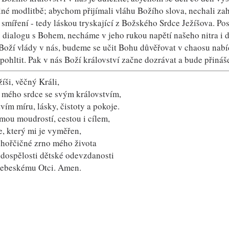
lné modlitbě; abychom přijímali vláhu Božího slova, nechali zahř
í smíření - tedy láskou tryskající z Božského Srdce Ježíšova. P
 dialogu s Bohem, necháme v jeho rukou napětí našeho nitra i
 Boží vlády v nás, budeme se učit Bohu důvěřovat v chaosu nabí
 pohltit. Pak v nás Boží království začne dozrávat a bude přiná
íši, věčný Králi,
o mého srdce se svým královstvím,
vím míru, lásky, čistoty a pokoje.
 mou moudrostí, cestou i cílem,
e, který mi je vyměřen,
 hořčičné zrno mého života
 dospělosti dětské odevzdanosti
nebeskému Otci. Amen.