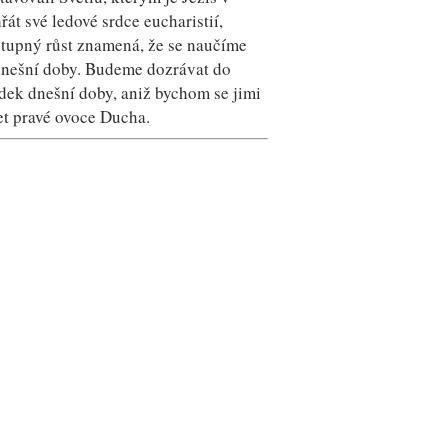
át své ledové srdce eucharistií,
ostupný růst znamená, že se naučíme
 dnešní doby. Budeme dozrávat do
dek dnešní doby, aniž bychom se jimi
šet pravé ovoce Ducha.