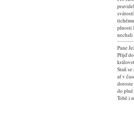
pravide
svátost
tichému
plnosti
nechali
Pane Jež
Přijď d
královst
Staň se
ať v čas
doroste
do plné
Tobě i 