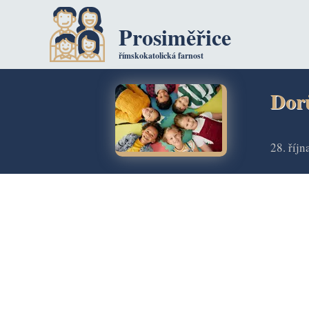
Prosiměřice
římskokatolická farnost
Dorů
28. říj