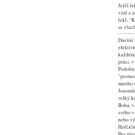
Ježíš ř
vzal a z
řekl: "
se všec
Dnešní 
efektiv
každém 
práci, 
Podobný
"promod
mnoho d
Jenomže
velký k
Boha, v
svého v
nebo vý
Hořčičn
Pro růst