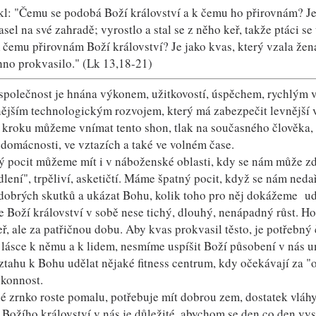
ekl: "Čemu se podobá Boží království a k čemu ho přirovnám? Je
asel na své zahradě; vyrostlo a stal se z něho keř, takže ptáci s
K čemu přirovnám Boží království? Je jako kvas, který vzala žen
hno prokvasilo." (Lk 13,18-21)
společnost je hnána výkonem, užitkovostí, úspěchem, rychlým 
nějším technologickým rozvojem, který má zabezpečit levnější v
kroku můžeme vnímat tento shon, tlak na současného člověka, a
v domácnosti, ve vztazích a také ve volném čase.
 pocit můžeme mít i v náboženské oblasti, kdy se nám může zdá
lení", trpěliví, asketičtí. Máme špatný pocit, když se nám neda
obrých skutků a ukázat Bohu, kolik toho pro něj dokážeme ud
 Boží království v sobě nese tichý, dlouhý, nenápadný růst. Ho
eř, ale za patřičnou dobu. Aby kvas prokvasil těsto, je potřebn
 lásce k němu a k lidem, nesmíme uspíšit Boží působení v nás u
ztahu k Bohu udělat nějaké fitness centrum, kdy očekávají za 
konnost.
é zrnko roste pomalu, potřebuje mít dobrou zem, dostatek vláhy,
 Božího království v nás je důležité, abychom se den co den vyst