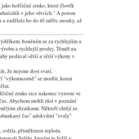
 jako hořčičné zrnko, které člověk
e uhnízdili v jeho větvích." A potom
a a zadělala ho do tří měřic mouky, až
výdělkem, honěním se za rychlejším a
ýrobu a rychlejší prodej. Téměř na
by podával větší a větší výkony v
t, že nejsme dost svatí,
ří "výkonnostně" se modlit, konat
ělat.
řčičné zrnko sice nakonec vyroste ve
ý čas. Abychom mohli růst v poznání
mělými zkratkami. Někteří chtějí ze
"odmakaný čas" adekvátní "svaly"
 světla, přiměřenou teplotu.
avovali Světlu, kterým je Ježíš v