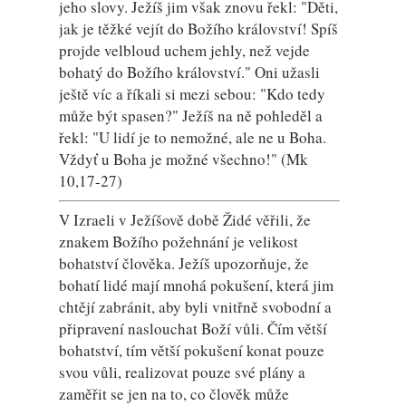
jeho slovy. Ježíš jim však znovu řekl: "Děti,
jak je těžké vejít do Božího království! Spíš
projde velbloud uchem jehly, než vejde
bohatý do Božího království." Oni užasli
ještě víc a říkali si mezi sebou: "Kdo tedy
může být spasen?" Ježíš na ně pohleděl a
řekl: "U lidí je to nemožné, ale ne u Boha.
Vždyť u Boha je možné všechno!" (Mk
10,17-27)
V Izraeli v Ježíšově době Židé věřili, že
znakem Božího požehnání je velikost
bohatství člověka. Ježíš upozorňuje, že
bohatí lidé mají mnohá pokušení, která jim
chtějí zabránit, aby byli vnitřně svobodní a
připravení naslouchat Boží vůli. Čím větší
bohatství, tím větší pokušení konat pouze
svou vůli, realizovat pouze své plány a
zaměřit se jen na to, co člověk může