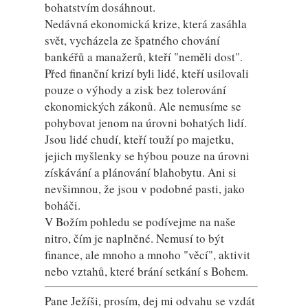
bohatstvím dosáhnout.
Nedávná ekonomická krize, která zasáhla
svět, vycházela ze špatného chování
bankéřů a manažerů, kteří "neměli dost".
Před finanční krizí byli lidé, kteří usilovali
pouze o výhody a zisk bez tolerování
ekonomických zákonů. Ale nemusíme se
pohybovat jenom na úrovni bohatých lidí.
Jsou lidé chudí, kteří touží po majetku,
jejich myšlenky se hýbou pouze na úrovni
získávání a plánování blahobytu. Ani si
nevšimnou, že jsou v podobné pasti, jako
boháči.
V Božím pohledu se podívejme na naše
nitro, čím je naplněné. Nemusí to být
finance, ale mnoho a mnoho "věcí", aktivit
nebo vztahů, které brání setkání s Bohem.
Pane Ježíši, prosím, dej mi odvahu se vzdát