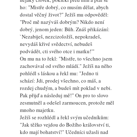
ho: "Mistře dobrý, co musím dělat, abych
dostal věčný život?" Ježíš mu odpověděl:
"Proč mě nazýváš dobrým? Nikdo není
dobrý, jenom jeden: Bůh. Znáš přikázání:
`Nezabiješ, nezcizoložíš, nepokradeš,
nevydáš křivé svědectví, nebudeš
podvádět, cti svého otce i matku!'"
On mu na to řekl: "Mistře, to všechno jsem
zachovával od svého mládí." Ježíš na něho
pohlédl s láskou a řekl mu: "Jedno ti
schází: Jdi, prodej všechno, co máš, a
rozdej chudým, a budeš mít poklad v nebi.
Pak přijď a následuj mě!" On pro to slovo
zesmutněl a odešel zarmoucen, protože měl
mnoho majetku.
Ježíš se rozhlédl a řekl svým učedníkům:
"Jak těžko vejdou do Božího království ti,
kdo mají bohatství!" Učedníci užasli nad