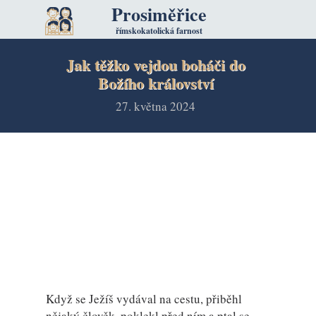
Prosiměřice
římskokatolická farnost
Jak těžko vejdou boháči do
Božího království
27. května 2024
Když se Ježíš vydával na cestu, přiběhl
nějaký člověk, poklekl před ním a ptal se