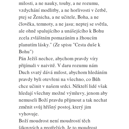
milosti, a ne nauky, touhy, a ne rozumu,
vzdychání modlitby, a ne horlivosti v četbě,
ptej se Ženicha, a ne učitele, Boha, a ne
člověka, temnoty, a ne jasu; neptej se světla,
ale ohně spalujícího a unášejícího k Bohu
zcela zvláštním pomazáním a žhoucím
planutím lásky." (Ze spisu "Cesta duše k
Bohu")
Pán Ježíš nechce, abychom pravdy víry
přijímali v naivitě. V daru rozumu nám
Duch svatý dává milost, abychom hledáním
pravdy byli otevřeni na všechno, co Bůh
chce učinit v našem srdci. Někteří lidé však
hledají všechny možné výmluvy, jenom aby
nemuseli Boží pravdu přijmout a tak nechat
změnit svůj hříšný postoj, který jim
vyhovuje.
Boží moudrost není moudrostí těch
šikovných a protřelých. Je to moudrost