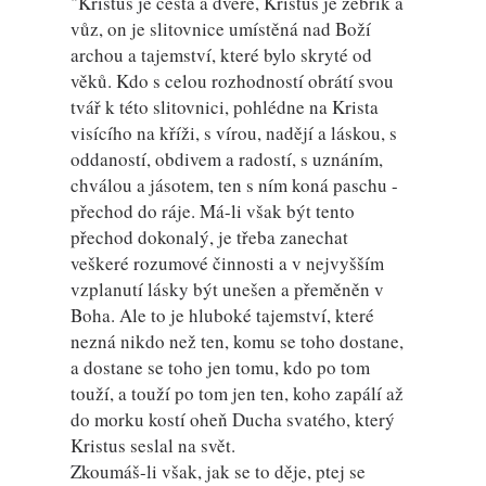
"Kristus je cesta a dveře, Kristus je žebřík a
vůz, on je slitovnice umístěná nad Boží
archou a tajemství, které bylo skryté od
věků. Kdo s celou rozhodností obrátí svou
tvář k této slitovnici, pohlédne na Krista
visícího na kříži, s vírou, nadějí a láskou, s
oddaností, obdivem a radostí, s uznáním,
chválou a jásotem, ten s ním koná paschu -
přechod do ráje. Má-li však být tento
přechod dokonalý, je třeba zanechat
veškeré rozumové činnosti a v nejvyšším
vzplanutí lásky být unešen a přeměněn v
Boha. Ale to je hluboké tajemství, které
nezná nikdo než ten, komu se toho dostane,
a dostane se toho jen tomu, kdo po tom
touží, a touží po tom jen ten, koho zapálí až
do morku kostí oheň Ducha svatého, který
Kristus seslal na svět.
Zkoumáš-li však, jak se to děje, ptej se