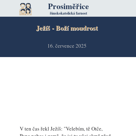
Prosiměřice
římskokatolická farnost
Ježíš - Boží moudrost
16. července 2025
V ten čas řekl Ježíš: "Velebím, tě Otče,
Pane nebes i země, že jsi ty věci skryl před