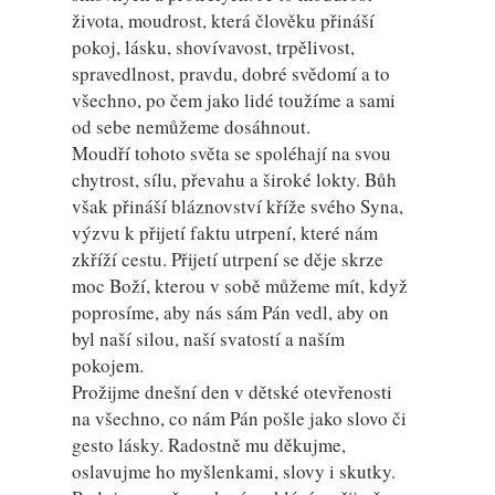
života, moudrost, která člověku přináší
pokoj, lásku, shovívavost, trpělivost,
spravedlnost, pravdu, dobré svědomí a to
všechno, po čem jako lidé toužíme a sami
od sebe nemůžeme dosáhnout.
Moudří tohoto světa se spoléhají na svou
chytrost, sílu, převahu a široké lokty. Bůh
však přináší bláznovství kříže svého Syna,
výzvu k přijetí faktu utrpení, které nám
zkříží cestu. Přijetí utrpení se děje skrze
moc Boží, kterou v sobě můžeme mít, když
poprosíme, aby nás sám Pán vedl, aby on
byl naší silou, naší svatostí a naším
pokojem.
Prožijme dnešní den v dětské otevřenosti
na všechno, co nám Pán pošle jako slovo či
gesto lásky. Radostně mu děkujme,
oslavujme ho myšlenkami, slovy i skutky.