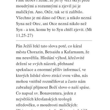
moudrými a rozumnými a zjevil jsi je
maličkým. Ano, Otče, tak se ti zalíbilo.
Všechno je mi dáno od Otce; a nikdo nezná
Syna než Otec, ani Otce nezná nikdo než
Syn - a ten, komu by to Syn chtěl zjevit. (Mt
11,25-27)
Pán Ježíš řekl tato slova poté, co káral
města Chorazin, Betsaidu a Kafarnaum, že
mu neuvěřila. Hledání výhod, křečovité
držení se svých názorů, přehnané
spekulace a enormní příliv informací, ve
kterých lidské slovo ztrácí svou váhu, nás
mohou vnitřně rozmělňovat a často nám
zabraňují přijmout Boží slovo o naší spáse.
Co napsal sv. Bonaventura, jeden z
největších křesťanských teologů
středověku, o moudrosti maličkých: