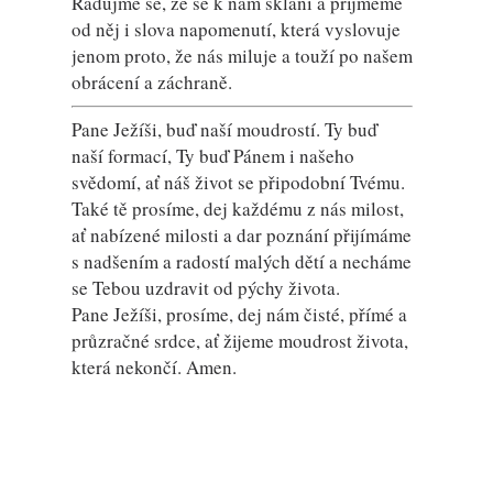
Radujme se, že se k nám sklání a přijměme
od něj i slova napomenutí, která vyslovuje
jenom proto, že nás miluje a touží po našem
obrácení a záchraně.
Pane Ježíši, buď naší moudrostí. Ty buď
naší formací, Ty buď Pánem i našeho
svědomí, ať náš život se připodobní Tvému.
Také tě prosíme, dej každému z nás milost,
ať nabízené milosti a dar poznání přijímáme
s nadšením a radostí malých dětí a necháme
se Tebou uzdravit od pýchy života.
Pane Ježíši, prosíme, dej nám čisté, přímé a
průzračné srdce, ať žijeme moudrost života,
která nekončí. Amen.