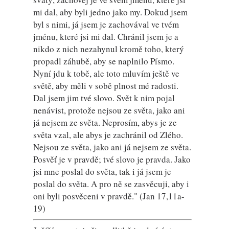
mi dal, aby byli jedno jako my. Dokud jsem
byl s nimi, já jsem je zachovával ve tvém
jménu, které jsi mi dal. Chránil jsem je a
nikdo z nich nezahynul kromě toho, který
propadl záhubě, aby se naplnilo Písmo.
Nyní jdu k tobě, ale toto mluvím ještě ve
světě, aby měli v sobě plnost mé radosti.
Dal jsem jim tvé slovo. Svět k nim pojal
nenávist, protože nejsou ze světa, jako ani
já nejsem ze světa. Neprosím, abys je ze
světa vzal, ale abys je zachránil od Zlého.
Nejsou ze světa, jako ani já nejsem ze světa.
Posvěť je v pravdě; tvé slovo je pravda. Jako
jsi mne poslal do světa, tak i já jsem je
poslal do světa. A pro ně se zasvěcuji, aby i
oni byli posvěceni v pravdě." (Jan 17,11a-
19)