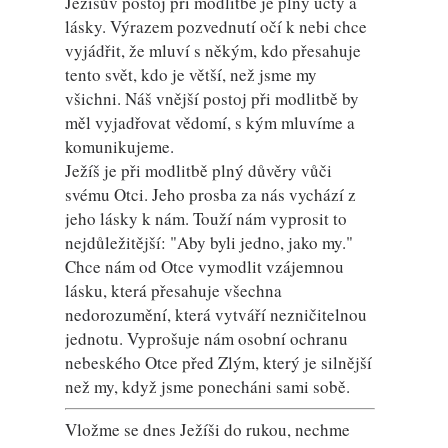
Ježíšův postoj při modlitbě je plný úcty a
lásky. Výrazem pozvednutí očí k nebi chce
vyjádřit, že mluví s někým, kdo přesahuje
tento svět, kdo je větší, než jsme my
všichni. Náš vnější postoj při modlitbě by
měl vyjadřovat vědomí, s kým mluvíme a
komunikujeme.
Ježíš je při modlitbě plný důvěry vůči
svému Otci. Jeho prosba za nás vychází z
jeho lásky k nám. Touží nám vyprosit to
nejdůležitější: "Aby byli jedno, jako my."
Chce nám od Otce vymodlit vzájemnou
lásku, která přesahuje všechna
nedorozumění, která vytváří nezničitelnou
jednotu. Vyprošuje nám osobní ochranu
nebeského Otce před Zlým, který je silnější
než my, když jsme ponecháni sami sobě.
Vložme se dnes Ježíši do rukou, nechme