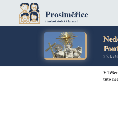
Prosiměřice
římskokatolická farnost
Ned
Pout
25. kvě
V Těšet
tuto ne