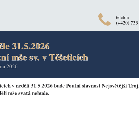
telefon
(+420) 733
ěle 31.5.2026
ní mše sv. v Těšeticích
tna 2026
icích v neděli 31.5.2026 bude Poutní slavnost Nejsvětější Troj
děli mše svatá nebude.