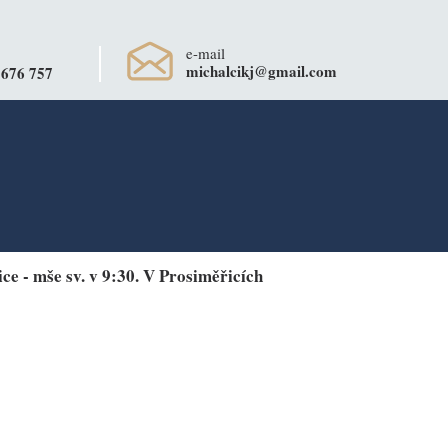
e-mail
michalcikj@gmail.com
 676 757
ice - mše sv. v 9:30. V Prosiměřicích