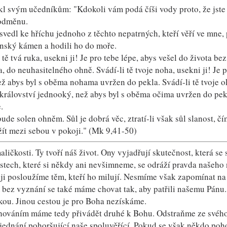
ekl svým učedníkům: "Kdokoli vám podá číši vody proto, že jste
odměnu.
svedl ke hříchu jednoho z těchto nepatrných, kteří věří ve mne, 
nský kámen a hodili ho do moře.
 tě tvá ruka, usekni ji! Je pro tebe lépe, abys vešel do života b
, do neuhasitelného ohně. Svádí-li tě tvoje noha, usekni ji! Je p
ež abys byl s oběma nohama uvržen do pekla. Svádí-li tě tvoje o
království jednooký, než abys byl s oběma očima uvržen do pekl
.
de solen ohněm. Sůl je dobrá věc, ztratí-li však sůl slanost, čím
žít mezi sebou v pokoji." (Mk 9,41-50)
ličkosti. Ty tvoří náš život. Ony vyjadřují skutečnost, která se 
stech, které si někdy ani nevšimneme, se odráží pravda našeho 
ji posloužíme těm, kteří ho milují. Nesmíme však zapomínat na t
 bez vyznání se také máme chovat tak, aby patřili našemu Pánu. T
skou. Jinou cestou je pro Boha nezískáme.
ováním máme tedy přivádět druhé k Bohu. Odstraňme ze svého 
 jednání pohoršující naše spoluvěřící. Pokud se však někdo po