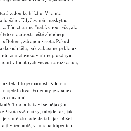
teré vedou ke hříchu. V tomto
ěco lepšího. Když se nám naskytne
něme. Tím ztratíme "nabízenou" věc, ale
této moudrosti ještě zřetelněji
en s Bohem, zdrojem života. Pokud
ozkoších těla, pak zakusíme peklo už
 lidí, činí člověka vnitřně prázdným,
chopit v hmotných věcech a rozkoších,
 užitek. I to je marnost. Kdo má
a majetek dívá. Příjemný je spánek
háčovi usnout.
škodě. Toto bohatství se nějakým
 ze života své matky; odejde tak, jak
je kruté zlo: odejde tak, jak přišel.
ta jí v temnotě, v mnoha trápeních,