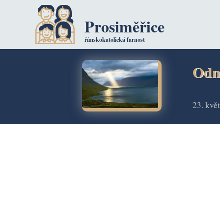
Prosiměřice
římskokatolická farnost
Odmí
23. kvě