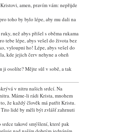
 Kristovi, amen, pravím vám: nepřijde
pro toho by bylo lépe, aby mu dali na
ez ruky, než abys přišel s oběma rukama
ro tebe lépe, abys vešel do života bez
ko, vyloupni ho! Lépe, abys vešel do
a, kde jejich červ nehyne a oheň
 ji osolíte? Mějte sůl v sobě, a tak
skrývá v nitru našich srdcí. Na
nitra. Máme-li rádi Krista, mnohem
o, že každý člověk má patřit Kristu.
ito lidé by měli být zvlášť zahrnuti
srdce takové smýšlení, které pak
horšuje nad naším dobrým jednáním,