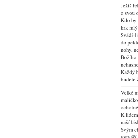
Ježíš ř
o svou 
Kdo by 
krk mlý
Svádí-li
do pekla
nohy, n
Božího 
nehasne
Každý bu
budete 
Velké ma
maličko
ochotně
K lidem
naší lá
Svým ch
vytváří