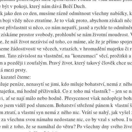
být v pokoji, který nám dává Boží Duch.
ak jako den co den, musíme rázně odmítnout všechny nabídky, k
m boji vždy něco ztratíme. Je to však proto, abychom získali n
ost přivlastnit si něco, co nám nepatří, jasně a rychle to odmít
 získáme prostor svobody, prohloubí se nám životní moudrost. V 
, že náš život nezávisí od toho, co máme, ale že je přímo spoj
eme žádostivosti ve věcech, vztazích, v hromadění majetku či r
mi. Tato závislost na vlastnění, na "konzumaci" věcí, prožitků a
 a později i zoufalým. Pravý život, který takový člověk chce u
á mezi prsty.
 kazatel čteme:
luje peníze, nenasytí se jimi, kdo miluje bohatství, nemá z něho
ajetku, má hodně příživníků. Co z toho má vlastník? – jen se n
vi, ať se nají málo nebo hodně. Přesycenost však nedopřeje bo
lo jsem viděl pod sluncem. Bohatství střežené pánem k vlastní 
m ztratí, a vlastní syn nemá z něho nic. Vrátí se nahý, jak vyšel
a za všechnu svou námahu nedostane nic, co by vzal s sebou. I to 
 mít z toho, že se namáhal do větru? Po všechny dny svého živo