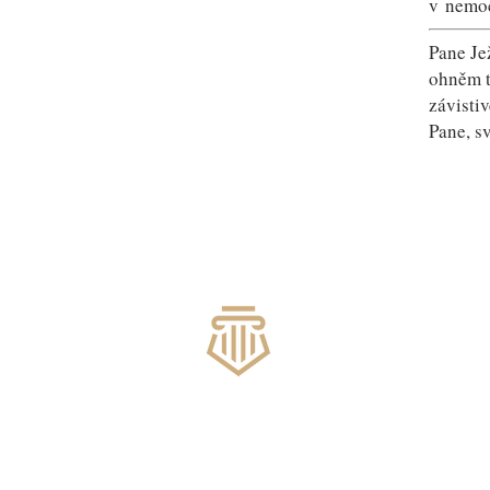
v nemoc
Pane Je
ohněm t
závisti
Pane, s