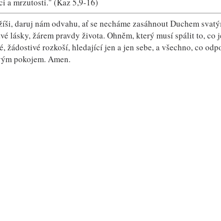
i a mrzutosti." (Kaz 5,9-16)
žíši, daruj nám odvahu, ať se necháme zasáhnout Duchem svatým
vé lásky, žárem pravdy života. Ohněm, který musí spálit to, co j
vé, žádostivé rozkoší, hledající jen a jen sebe, a všechno, co o
vým pokojem. Amen.