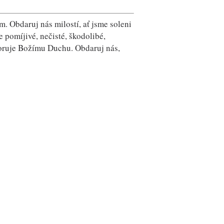
. Obdaruj nás milostí, ať jsme soleni
e pomíjivé, nečisté, škodolibé,
dporuje Božímu Duchu. Obdaruj nás,