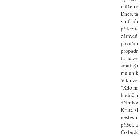
můžeme 
Dnes, t
vnitřní
příležit
zároveň
poznáme
propadn
tu na ze
smutným
mu unik
V knize
"Kdo mi
hodně m
dělníko
Kruté z
neštěstí
přišel, 
Co bude