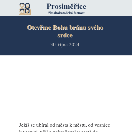
Prosiměřice
římskokatolická farnost
Otevřme Bohu bránu svého
srdce
30. října 2024
Ježíš se ubíral od města k městu, od vesnice
k vesnici, učil a pokračoval v cestě do