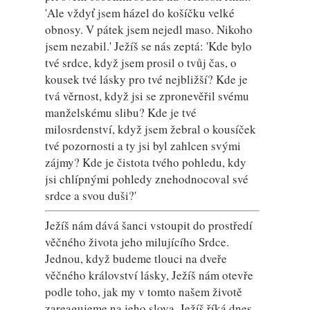
'Ale vždyť jsem házel do košíčku velké
obnosy. V pátek jsem nejedl maso. Nikoho
jsem nezabil.' Ježíš se nás zeptá: 'Kde bylo
tvé srdce, když jsem prosil o tvůj čas, o
kousek tvé lásky pro tvé nejbližší? Kde je
tvá věrnost, když jsi se zpronevěřil svému
manželskému slibu? Kde je tvé
milosrdenství, když jsem žebral o kousíček
tvé pozornosti a ty jsi byl zahlcen svými
zájmy? Kde je čistota tvého pohledu, kdy
jsi chlípnými pohledy znehodnocoval své
srdce a svou duši?'
Ježíš nám dává šanci vstoupit do prostředí
věčného života jeho milujícího Srdce.
Jednou, když budeme tlouci na dveře
věčného království lásky, Ježíš nám otevře
podle toho, jak my v tomto našem životě
zareagujeme na jeho slova. Ježíš říká dnes