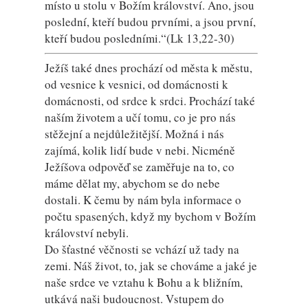
místo u stolu v Božím království. Ano, jsou
poslední, kteří budou prvními, a jsou první,
kteří budou posledními.“(Lk 13,22-30)
Ježíš také dnes prochází od města k městu,
od vesnice k vesnici, od domácnosti k
domácnosti, od srdce k srdci. Prochází také
naším životem a učí tomu, co je pro nás
stěžejní a nejdůležitější. Možná i nás
zajímá, kolik lidí bude v nebi. Nicméně
Ježíšova odpověď se zaměřuje na to, co
máme dělat my, abychom se do nebe
dostali. K čemu by nám byla informace o
počtu spasených, když my bychom v Božím
království nebyli.
Do šťastné věčnosti se vchází už tady na
zemi. Náš život, to, jak se chováme a jaké je
naše srdce ve vztahu k Bohu a k bližním,
utkává naši budoucnost. Vstupem do