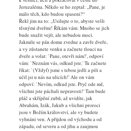
Jeruzaléma. Někdo se ho zeptal: „Pane, je
málo těch, kdo budou spaseni?“
Řekl jim na to: „Usilujte o to, abyste vešli
těsnými dveřmi! Říkám vám: Mnoho se jich
bude snažit vejít, ale nebudou moci.
Jakmile se pán domu zvedne a zavře dveře,
a vy zůstanete venku a začnete tlouci na
dveře a volat: `Pane, otevři nám!', odpoví
vám: `Neznám vás, odkud jste.' Tu začnete
říkat: `(Vždyť) jsme s tebou jedli a pili a
učil jsi u nás na ulicích!' Ale on vám
odpoví: `Nevím, odkud jste. Pryč ode mě,
všichni jste páchali nepravosti!' Tam bude
pláč a skřípění zubů, až uvidíte, jak
Abrahám, Izák, Jakub a všichni proroci
jsou v Božím království, ale vy budete
vyhnáni ven. A přijdou od východu a od
západu, od severu a od jihu a zaujmou