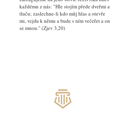
každému z nás: "Hle stojím přede dveřmi a
tluču; zaslechne-li kdo můj hlas a otevře
mi, vejdu k němu a bude s ním večeřet a on
se mnou." (Zjev 3,20)