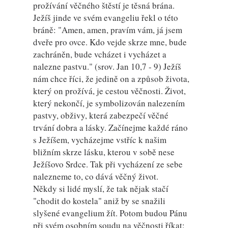
prožívání věčného štěstí je těsná brána.
Ježíš jinde ve svém evangeliu řekl o této
bráně: "Amen, amen, pravím vám, já jsem
dveře pro ovce. Kdo vejde skrze mne, bude
zachráněn, bude vcházet i vycházet a
nalezne pastvu." (srov. Jan 10,7 - 9) Ježíš
nám chce říci, že jedině on a způsob života,
který on prožívá, je cestou věčnosti. Život,
který nekončí, je symbolizován nalezením
pastvy, obživy, která zabezpečí věčné
trvání dobra a lásky. Začínejme každé ráno
s Ježíšem, vycházejme vstříc k našim
bližním skrze lásku, kterou v sobě nese
Ježíšovo Srdce. Tak při vycházení ze sebe
nalezneme to, co dává věčný život.
Někdy si lidé myslí, že tak nějak stačí
"chodit do kostela" aniž by se snažili
slyšené evangelium žít. Potom budou Pánu
při svém osobním soudu na věčnosti říkat: