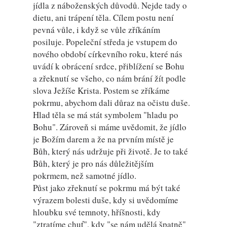
jídla z náboženských důvodů. Nejde tady o
dietu, ani trápení těla. Cílem postu není
pevná vůle, i když se vůle zříkáním
posiluje. Popeleční středa je vstupem do
nového období církevního roku, které nás
uvádí k obrácení srdce, přiblížení se Bohu
a zřeknutí se všeho, co nám brání žít podle
slova Ježíše Krista. Postem se zříkáme
pokrmu, abychom dali důraz na očistu duše.
Hlad těla se má stát symbolem "hladu po
Bohu". Zároveň si máme uvědomit, že jídlo
je Božím darem a že na prvním místě je
Bůh, který nás udržuje při životě. Je to také
Bůh, který je pro nás důležitějším
pokrmem, než samotné jídlo.
Půst jako zřeknutí se pokrmu má být také
výrazem bolesti duše, kdy si uvědomíme
hloubku své temnoty, hříšnosti, kdy
"ztratíme chuť", kdy "se nám udělá špatně"