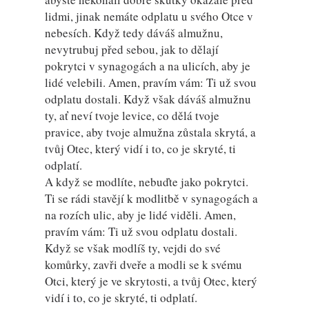
lidmi, jinak nemáte odplatu u svého Otce v
nebesích. Když tedy dáváš almužnu,
nevytrubuj před sebou, jak to dělají
pokrytci v synagogách a na ulicích, aby je
lidé velebili. Amen, pravím vám: Ti už svou
odplatu dostali. Když však dáváš almužnu
ty, ať neví tvoje levice, co dělá tvoje
pravice, aby tvoje almužna zůstala skrytá, a
tvůj Otec, který vidí i to, co je skryté, ti
odplatí.
A když se modlíte, nebuďte jako pokrytci.
Ti se rádi stavějí k modlitbě v synagogách a
na rozích ulic, aby je lidé viděli. Amen,
pravím vám: Ti už svou odplatu dostali.
Když se však modlíš ty, vejdi do své
komůrky, zavři dveře a modli se k svému
Otci, který je ve skrytosti, a tvůj Otec, který
vidí i to, co je skryté, ti odplatí.