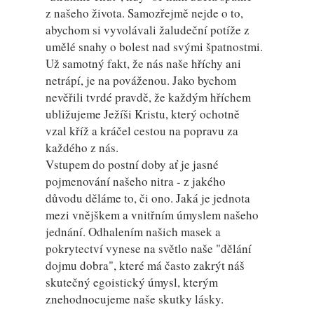
z našeho života. Samozřejmě nejde o to,
abychom si vyvolávali žaludeční potíže z
umělé snahy o bolest nad svými špatnostmi.
Už samotný fakt, že nás naše hříchy ani
netrápí, je na pováženou. Jako bychom
nevěřili tvrdé pravdě, že každým hříchem
ubližujeme Ježíši Kristu, který ochotně
vzal kříž a kráčel cestou na popravu za
každého z nás.
Vstupem do postní doby ať je jasné
pojmenování našeho nitra - z jakého
důvodu děláme to, či ono. Jaká je jednota
mezi vnějškem a vnitřním úmyslem našeho
jednání. Odhalením našich masek a
pokrytectví vynese na světlo naše "dělání
dojmu dobra", které má často zakrýt náš
skutečný egoistický úmysl, kterým
znehodnocujeme naše skutky lásky.