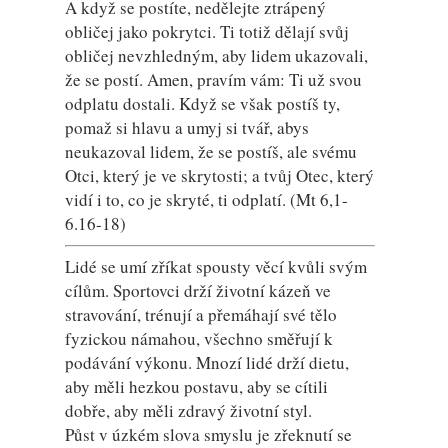
A když se postíte, nedělejte ztrápený
obličej jako pokrytci. Ti totiž dělají svůj
obličej nevzhledným, aby lidem ukazovali,
že se postí. Amen, pravím vám: Ti už svou
odplatu dostali. Když se však postíš ty,
pomaž si hlavu a umyj si tvář, abys
neukazoval lidem, že se postíš, ale svému
Otci, který je ve skrytosti; a tvůj Otec, který
vidí i to, co je skryté, ti odplatí. (Mt 6,1-
6.16-18)
Lidé se umí zříkat spousty věcí kvůli svým
cílům. Sportovci drží životní kázeň ve
stravování, trénují a přemáhají své tělo
fyzickou námahou, všechno směřují k
podávání výkonu. Mnozí lidé drží dietu,
aby měli hezkou postavu, aby se cítili
dobře, aby měli zdravý životní styl.
Půst v úzkém slova smyslu je zřeknutí se