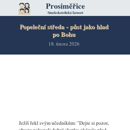
Prosiměřice
římskokatolická farnost
Popeleční středa - půst jako hlad
po Bohu
18. února 2026
Ježíš řekl svým učedníkům: "Dejte si pozor,
abyste nekonali dobré skutky okázale před