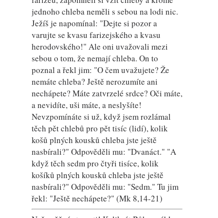
jednoho chleba neměli s sebou na lodi nic.
Ježíš je napomínal: "Dejte si pozor a
varujte se kvasu farizejského a kvasu
herodovského!" Ale oni uvažovali mezi
sebou o tom, že nemají chleba. On to
poznal a řekl jim: "O čem uvažujete? Že
nemáte chleba? Ještě nerozumíte ani
nechápete? Máte zatvrzelé srdce? Oči máte,
a nevidíte, uši máte, a neslyšíte!
Nevzpomínáte si už, když jsem rozlámal
těch pět chlebů pro pět tisíc (lidí), kolik
košů plných kousků chleba jste ještě
nasbírali?" Odpověděli mu: "Dvanáct." "A
když těch sedm pro čtyři tisíce, kolik
košíků plných kousků chleba jste ještě
nasbírali?" Odpověděli mu: "Sedm." Tu jim
řekl: "Ještě nechápete?" (Mk 8,14-21)