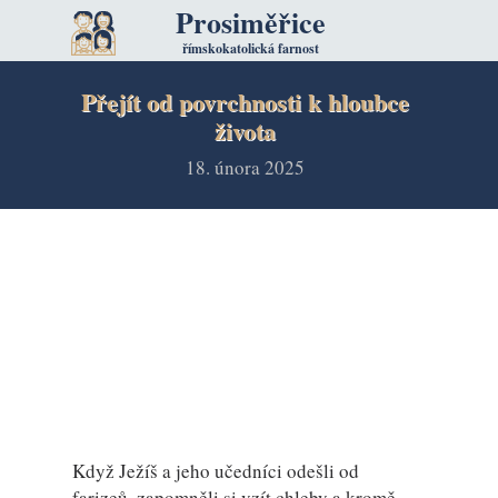
Prosiměřice
římskokatolická farnost
Přejít od povrchnosti k hloubce
života
18. února 2025
Když Ježíš a jeho učedníci odešli od
farizeů, zapomněli si vzít chleby a kromě