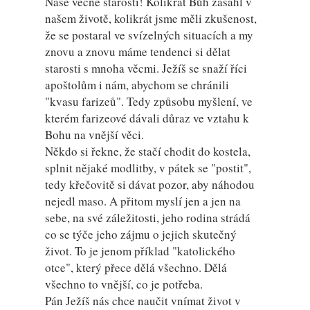
Naše věčné starosti! Kolikrát Bůh zasáhl v
našem životě, kolikrát jsme měli zkušenost,
že se postaral ve svízelných situacích a my
znovu a znovu máme tendenci si dělat
starosti s mnoha věcmi. Ježíš se snaží říci
apoštolům i nám, abychom se chránili
"kvasu farizeů". Tedy způsobu myšlení, ve
kterém farizeové dávali důraz ve vztahu k
Bohu na vnější věci.
Někdo si řekne, že stačí chodit do kostela,
splnit nějaké modlitby, v pátek se "postit",
tedy křečovitě si dávat pozor, aby náhodou
nejedl maso. A přitom myslí jen a jen na
sebe, na své záležitosti, jeho rodina strádá
co se týče jeho zájmu o jejich skutečný
život. To je jenom příklad "katolického
otce", který přece dělá všechno. Dělá
všechno to vnější, co je potřeba.
Pán Ježíš nás chce naučit vnímat život v