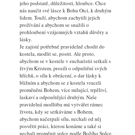
jeho podstatě, důležitosti, hloubce. Chce
nás naučit své lásce k Bohu Otci, k druhým
lidem. Touží, abychom zachytili jejich
prožívání a abychom se snažili o
prohloubení vzájemných vztahů důvěry a
lásky.
Je zajisté potřebné pravidelně chodit do
kostela, modlit se, postit. Ale proto,
abychom se v kostele v eucharistii setkali s
živým Kristem, prosili o odpuštění svých
hříchů, o sílu k obrácení, o dar lásky k
bližním a abychom se z kostela vraceli
proměněni Bohem, více milující, trpěliví,
laskaví a odpouštějící druhým. Naše
pravidelná modlitba má vytvářet rámec
života, kdy se setkáváme s Bohem,
abychom načerpali sílu, nechali od něj
posvětit práci, kterou konáme a také si
nechali proměnit srdce podle Božího Srdce.