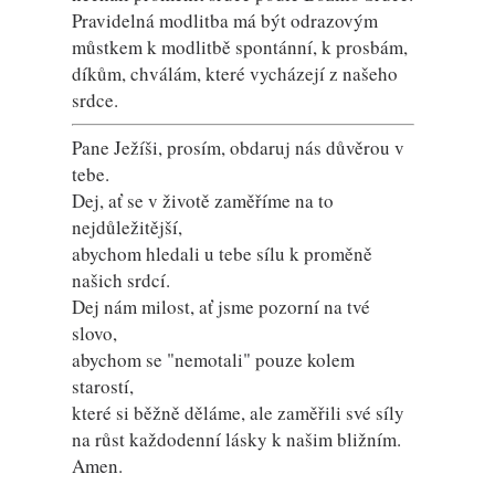
Pravidelná modlitba má být odrazovým
můstkem k modlitbě spontánní, k prosbám,
díkům, chválám, které vycházejí z našeho
srdce.
Pane Ježíši, prosím, obdaruj nás důvěrou v
tebe.
Dej, ať se v životě zaměříme na to
nejdůležitější,
abychom hledali u tebe sílu k proměně
našich srdcí.
Dej nám milost, ať jsme pozorní na tvé
slovo,
abychom se "nemotali" pouze kolem
starostí,
které si běžně děláme, ale zaměřili své síly
na růst každodenní lásky k našim bližním.
Amen.