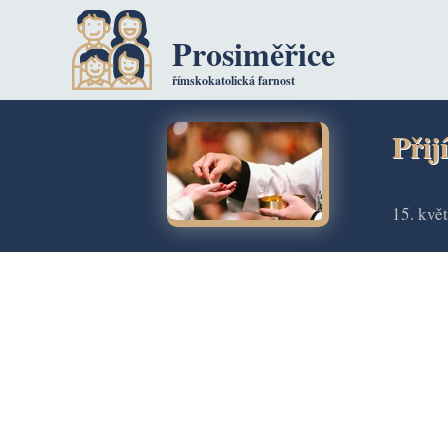
Prosiměřice
římskokatolická farnost
Přij
15. kvě