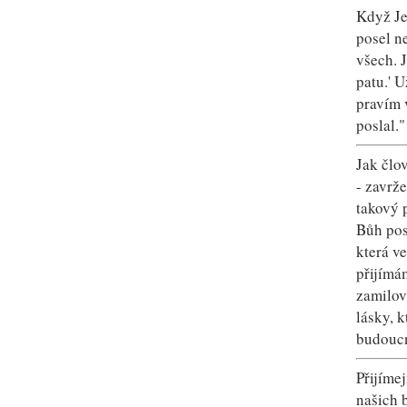
Když Je
posel ne
všech. J
patu.' U
pravím 
poslal.
Jak člo
- zavrž
takový 
Bůh pos
která v
přijímám
zamilova
lásky, k
budoucn
Přijímej
našich b