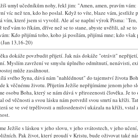
žíš umyl učedníkům nohy, řekl jim: "Amen, amen, pravím vám: S
ní víc než ten, kdo ho poslal. Když to víte, blaze vám, jestliže
á vím, které jsem si vyvolil. Ale ať se naplní výrok Písma: `Ten,
ž teď vám to říkám, dříve než se to stane, abyste uvěřili, až se t
vám: Kdo přijímá toho, koho já posílám, přijímá mne; kdo však 
" (Jan 13,16-20)
věka dokáže povzbudit přijetí. Jak nás dokáže "otrávit" nepřijet
ení. Myslím zavržení ve smyslu úplného odmítnutí, nenávisti, ex
postoj může zasáhnout.
ílá svého Syna, dává nám "nahlédnout" do tajemství života Boha
ede k věčnému životu. Přijetím Ježíše nepřijímáme jenom jeho sl
e osobu Boha, který se nám dává v přirozenosti člověka. Je to os
l od věčnosti a svou lásku nám potvrdil svou smrtí na kříži. Tat
terá se ve své trpělivosti a milosrdenství ukázala na kříži, vsta
ost.
me Ježíše s láskou v jeho slovu, v jeho svátostech, v jeho učení
ližních. Pak život, který proudí v Kristu, bude oživovat také ná