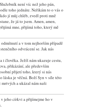
lužebník není víc než jeho pán,
 podle toho jednáte. Neříkám to o vás o
 kdo jí můj chléb, zvedl proti mně
o stane, že já to jsem. Amen, amen,
přijímá mne, přijímá toho, který mě
í, odmítnutí a v tom nejhorším případě
istenčního odvrácení se. Jak nás
 i člověka. Ježíš nám ukazuje cestu,
ova, přikázání, ale především
obní přijetí toho, který si nás
o láska je věčná. Boží Syn v síle této
l z mrtvých a ukázal nám naši
, v jeho církvi a přijímejme ho v
s.