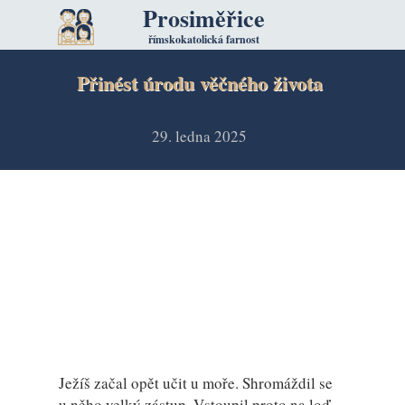
Prosiměřice
římskokatolická farnost
Přinést úrodu věčného života
29. ledna 2025
Ježíš začal opět učit u moře. Shromáždil se
u něho velký zástup. Vstoupil proto na loď