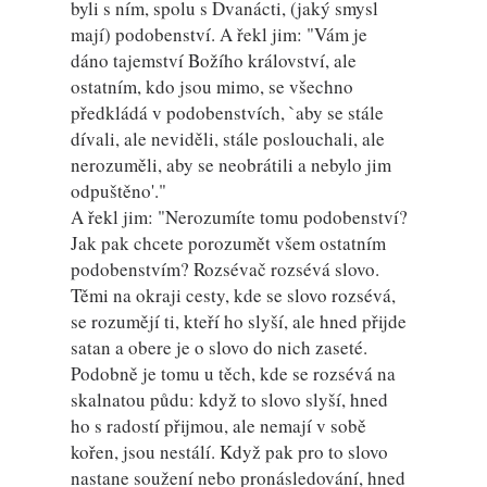
byli s ním, spolu s Dvanácti, (jaký smysl
mají) podobenství. A řekl jim: "Vám je
dáno tajemství Božího království, ale
ostatním, kdo jsou mimo, se všechno
předkládá v podobenstvích, `aby se stále
dívali, ale neviděli, stále poslouchali, ale
nerozuměli, aby se neobrátili a nebylo jim
odpuštěno'."
A řekl jim: "Nerozumíte tomu podobenství?
Jak pak chcete porozumět všem ostatním
podobenstvím? Rozsévač rozsévá slovo.
Těmi na okraji cesty, kde se slovo rozsévá,
se rozumějí ti, kteří ho slyší, ale hned přijde
satan a obere je o slovo do nich zaseté.
Podobně je tomu u těch, kde se rozsévá na
skalnatou půdu: když to slovo slyší, hned
ho s radostí přijmou, ale nemají v sobě
kořen, jsou nestálí. Když pak pro to slovo
nastane soužení nebo pronásledování, hned