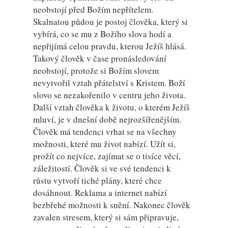
neobstojí před Božím nepřítelem.
Skalnatou půdou je postoj člověka, který si
vybírá, co se mu z Božího slova hodí a
nepřijímá celou pravdu, kterou Ježíš hlásá.
Takový člověk v čase pronásledování
neobstojí, protože si Božím slovem
nevytvořil vztah přátelství s Kristem. Boží
slovo se nezakořenilo v centru jeho života.
Další vztah člověka k životu, o kterém Ježíš
mluví, je v dnešní době nejrozšířenějším.
Člověk má tendenci vrhat se na všechny
možnosti, které mu život nabízí. Užít si,
prožít co nejvíce, zajímat se o tisíce věcí,
záležitostí. Člověk si ve své tendenci k
růstu vytvoří tiché plány, které chce
dosáhnout. Reklama a internet nabízí
bezbřehé možnosti k snění. Nakonec člověk
zavalen stresem, který si sám připravuje,