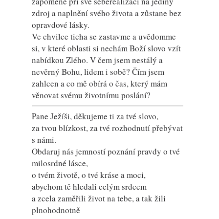
zapomene při své seberealizaci na jediný
zdroj a naplnění svého života a zůstane bez
opravdové lásky.
Ve chvilce ticha se zastavme a uvědomme
si, v které oblasti si nechám Boží slovo vzít
nabídkou Zlého. V čem jsem nestálý a
nevěrný Bohu, lidem i sobě? Čím jsem
zahlcen a co mě obírá o čas, který mám
věnovat svému životnímu poslání?
Pane Ježíši, děkujeme ti za tvé slovo,
za tvou blízkost, za tvé rozhodnutí přebývat
s námi.
Obdaruj nás jemností poznání pravdy o tvé
milosrdné lásce,
o tvém životě, o tvé kráse a moci,
abychom tě hledali celým srdcem
a zcela zaměřili život na tebe, a tak žili
plnohodnotně