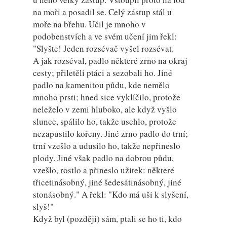
na moři a posadil se. Celý zástup stál u
moře na břehu. Učil je mnoho v
podobenstvích a ve svém učení jim řekl:
"Slyšte! Jeden rozsévač vyšel rozsévat.
A jak rozséval, padlo některé zrno na okraj
cesty; přiletěli ptáci a sezobali ho. Jiné
padlo na kamenitou půdu, kde nemělo
mnoho prsti; hned sice vyklíčilo, protože
neleželo v zemi hluboko, ale když vyšlo
slunce, spálilo ho, takže uschlo, protože
nezapustilo kořeny. Jiné zrno padlo do trní;
trní vzešlo a udusilo ho, takže nepřineslo
plody. Jiné však padlo na dobrou půdu,
vzešlo, rostlo a přineslo užitek: některé
třicetinásobný, jiné šedesátinásobný, jiné
stonásobný." A řekl: "Kdo má uši k slyšení,
slyš!"
Když byl (později) sám, ptali se ho ti, kdo