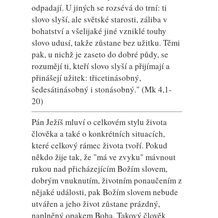
odpadají. U jiných se rozsévá do trní: ti
slovo slyší, ale světské starosti, záliba v
bohatství a všelijaké jiné vzniklé touhy
slovo udusí, takže zůstane bez užitku. Těmi
pak, u nichž je zaseto do dobré půdy, se
rozumějí ti, kteří slovo slyší a přijímají a
přinášejí užitek: třicetinásobný,
šedesátinásobný i stonásobný." (Mk 4,1-
20)
Pán Ježíš mluví o celkovém stylu života
člověka a také o konkrétních situacích,
které celkový rámec života tvoří. Pokud
někdo žije tak, že "má ve zvyku" mávnout
rukou nad přicházejícím Božím slovem,
dobrým vnuknutím, životním ponaučením z
nějaké události, pak Božím slovem nebude
utvářen a jeho život zůstane prázdný,
naplněný opakem Boha. Takový člověk