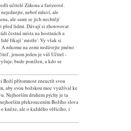
dli učitelé Zákona a farizeové.
 nejednejte, neboť mluví, ale
na, ale sami se jich nechtějí
i před lidmi. Dávají si zhotovovat
rádi čestná místa na hostinách a
idé říkají `mistře'. Vy však si
tři. A nikomu na zemi nedávejte jméno
čitel', jenom jeden je váš Učitel -
vyšuje, bude ponížen, a kdo se
 i Boží přítomnost zneuctít svou
em, aby svou božskou moc využíval ke
ovu. Nejhorším druhem pýchy je ta
m nejhorším překroucením Božího slova
 o kněze, ale o každého věřícího, i