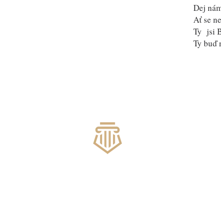
Dej nám
Ať se n
Ty jsi 
Ty buď 