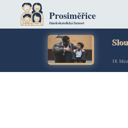
Prosiměřice
římskokatolická farnost
Slou
18. bře