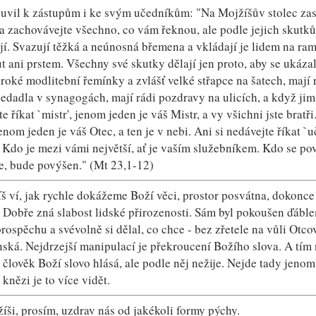
luvil k zástupům i ke svým učedníkům: "Na Mojžíšův stolec zase
 a zachovávejte všechno, co vám řeknou, ale podle jejich skutků
jí. Svazují těžká a neúnosná břemena a vkládají je lidem na rame
t ani prstem. Všechny své skutky dělají jen proto, aby se ukázal
iroké modlitební řemínky a zvlášť velké střapce na šatech, mají 
edadla v synagogách, mají rádi pozdravy na ulicích, a když jim l
e říkat `mistr', jenom jeden je váš Mistr, a vy všichni jste bra
jenom jeden je váš Otec, a ten je v nebi. Ani si nedávejte říkat `u
. Kdo je mezi vámi největší, ať je vaším služebníkem. Kdo se po
e, bude povýšen." (Mt 23,1-12)
íš ví, jak rychle dokážeme Boží věci, prostor posvátna, dokonce
 Dobře zná slabost lidské přirozenosti. Sám byl pokoušen ďábl
rospěchu a svévolně si dělal, co chce - bez zřetele na vůli Otc
ská. Nejdrzejší manipulací je překroucení Božího slova. A tí
 člověk Boží slovo hlásá, ale podle něj nežije. Nejde tady jenom
knězi je to více vidět.
žíši, prosím, uzdrav nás od jakékoli formy pýchy.