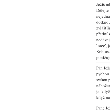
Ježíš m
Dělejte
nejedna
dotknou
zvlášť š
přední s
nedávejt
`otec', 
Kristus
ponižuj
Pán Jež
pýchou.
svému p
nábožen
je, když
když na 
Pane Je