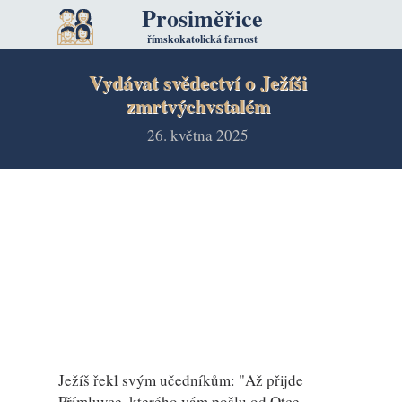
Prosiměřice
římskokatolická farnost
Vydávat svědectví o Ježíši
zmrtvýchvstalém
26. května 2025
Ježíš řekl svým učedníkům: "Až přijde
Přímluvce, kterého vám pošlu od Otce,