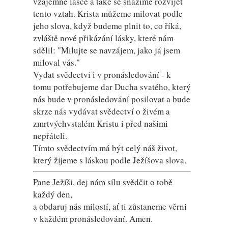
vzájemné lásce a také se snažíme rozvíjet
tento vztah. Krista můžeme milovat podle
jeho slova, když budeme plnit to, co říká,
zvláště nové přikázání lásky, které nám
sdělil: "Milujte se navzájem, jako já jsem
miloval vás."
Vydat svědectví i v pronásledování - k
tomu potřebujeme dar Ducha svatého, který
nás bude v pronásledování posilovat a bude
skrze nás vydávat svědectví o živém a
zmrtvýchvstalém Kristu i před našimi
nepřáteli.
Tímto svědectvím má být celý náš život,
který žijeme s láskou podle Ježíšova slova.
Pane Ježíši, dej nám sílu svědčit o tobě
každý den,
a obdaruj nás milostí, ať ti zůstaneme věrni
v každém pronásledování. Amen.