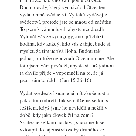
Duch pravdy, který vychází od Otce, ten
vydá o mně svědectví. Vy také vydávejte
svědectví, protože jste se mnou od začátku.
To jsem k vám mluvil, abyste neodpadli.
Vyloučí vás ze synagogy, ano, přichází
hodina, kdy každý, kdo vás zabije, bude si
myslet, že tím uctívá Boha. Budou tak
jednat, protože nepoznali Otce ani mne. Ale
toto jsem vám pověděl, abyste si - až jednou
ta chvíle přijde - vzpomněli na to, že já
jsem vám to řekl." (Jan 15,26-16)
Vydat svědectví znamená mít zkušenost a
pak o tom mluvit. Jak se můžeme setkat s
Ježíšem, když jsme ho neviděli a nežili v
době, kdy jako člověk žil na zemi?
Skutečné setkání nastává, snažíme-li se
vstoupit do tajemství osoby druhého ve