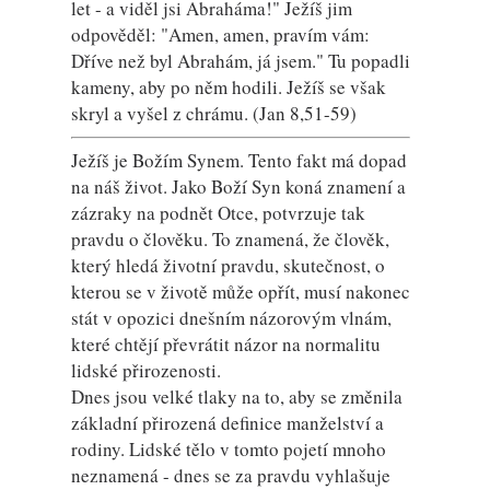
let - a viděl jsi Abraháma!" Ježíš jim
odpověděl: "Amen, amen, pravím vám:
Dříve než byl Abrahám, já jsem." Tu popadli
kameny, aby po něm hodili. Ježíš se však
skryl a vyšel z chrámu. (Jan 8,51-59)
Ježíš je Božím Synem. Tento fakt má dopad
na náš život. Jako Boží Syn koná znamení a
zázraky na podnět Otce, potvrzuje tak
pravdu o člověku. To znamená, že člověk,
který hledá životní pravdu, skutečnost, o
kterou se v životě může opřít, musí nakonec
stát v opozici dnešním názorovým vlnám,
které chtějí převrátit názor na normalitu
lidské přirozenosti.
Dnes jsou velké tlaky na to, aby se změnila
základní přirozená definice manželství a
rodiny. Lidské tělo v tomto pojetí mnoho
neznamená - dnes se za pravdu vyhlašuje