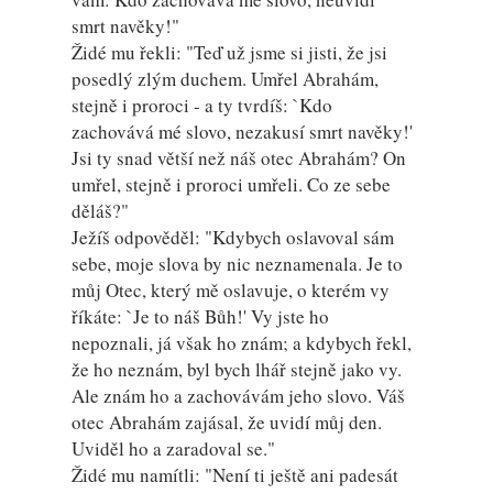
smrt navěky!"
Židé mu řekli: "Teď už jsme si jisti, že jsi
posedlý zlým duchem. Umřel Abrahám,
stejně i proroci - a ty tvrdíš: `Kdo
zachovává mé slovo, nezakusí smrt navěky!'
Jsi ty snad větší než náš otec Abrahám? On
umřel, stejně i proroci umřeli. Co ze sebe
děláš?"
Ježíš odpověděl: "Kdybych oslavoval sám
sebe, moje slova by nic neznamenala. Je to
můj Otec, který mě oslavuje, o kterém vy
říkáte: `Je to náš Bůh!' Vy jste ho
nepoznali, já však ho znám; a kdybych řekl,
že ho neznám, byl bych lhář stejně jako vy.
Ale znám ho a zachovávám jeho slovo. Váš
otec Abrahám zajásal, že uvidí můj den.
Uviděl ho a zaradoval se."
Židé mu namítli: "Není ti ještě ani padesát