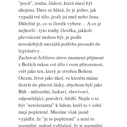
"pocit", touha, žádost, která musí být
ukojena. Dnes se hlásá, že je jedno, jak
vypadá tvé tělo, jestli jsi muž nebo žena.
Důležité je, co si člověk vybere… A co je
nejhorší - tyto touhy člověka, jakkoli
převrácené mohou být, je podle
novodobých mesiášů potřeba prosadit do
legislativy.
Zachovat Ježíšovo slovo znamená přijmout
z Božích rukou své tělo i svou přirozenost,
svět jako ten, který je stvořen Bohem
Otcem, život jako úkol, ve kterém máme
dozrát do plnosti lásky, abychom byli jako
Bůh - milosrdní, laskaví, shovívaví,
odpouštějící, pravdiví, štědří. Nejde o to
být "netolerantní" k lidem, kteří to v sobě
mají popletené. Musíme však jasně
vyjádřit, že "je to popletené" a není to
normální, pokud vyhlašují, že je normální,